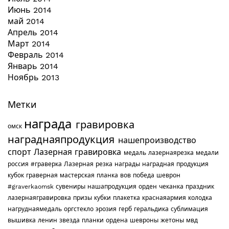
Июнь 2014
май 2014
Апрель 2014
Март 2014
Февраль 2014
Январь 2014
Ноябрь 2013
Метки
награда
гравировка
омск
награднаяпродукция
нашепроизводство
спорт
Лазерная гравировка
медаль
лазернаярезка
медали
россия
#граверка
Лазерная резка
награды
наградная продукция
кубок
граверная мастерская
планка
вов
победа
шеврон
#graverkaomsk
сувениры
нашапродукция
орден
чеканка
праздник
лазернаягравировка
призы
кубки
плакетка
краснаяармия
колодка
нагруднаямедаль
оргстекло
эрозия
герб
геральдика
сублимация
вышивка
ленин
звезда
планки
ордена
шевроны
жетоны
мвд