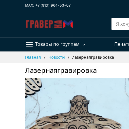
MAX: +7 (913) 964-53-07
Товары по группам
Печат
Skip
Главная
Новости
лазернаягравировка
to
Content
Лазернаягравировка