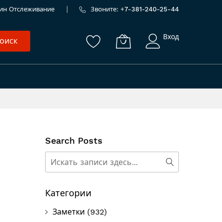
ин
Отслеживание
Звоните: +
7-381-240-25-44
Вход
оиск
Search Posts
Поиск
Поиск
Категории
Заметки
(932)