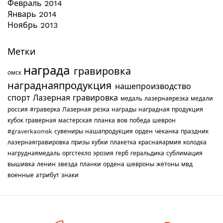
Февраль 2014
Январь 2014
Ноябрь 2013
Метки
награда
гравировка
омск
награднаяпродукция
нашепроизводство
спорт
Лазерная гравировка
медаль
лазернаярезка
медали
россия
#граверка
Лазерная резка
награды
наградная продукция
кубок
граверная мастерская
планка
вов
победа
шеврон
#graverkaomsk
сувениры
нашапродукция
орден
чеканка
праздник
лазернаягравировка
призы
кубки
плакетка
краснаяармия
колодка
нагруднаямедаль
оргстекло
эрозия
герб
геральдика
сублимация
вышивка
ленин
звезда
планки
ордена
шевроны
жетоны
мвд
военные
атрибут
знаки