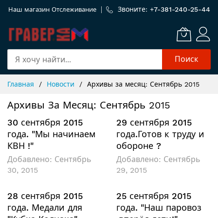
Звоните: +
7-381-240-25-44
Наш магазин
Отслеживание
Поиск
Skip
Главная
Новости
Архивы за месяц: Сентябрь 2015
to
Content
Архивы За Месяц: Сентябрь 2015
30 сентября 2015
29 сентября 2015
года. "Мы начинаем
года.Готов к труду и
КВН !"
обороне ?
Добавлено:
Сентябрь
Добавлено:
Сентябрь
30, 2015
29, 2015
28 сентября 2015
25 сентября 2015
года. Медали для
года. "Наш паровоз