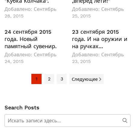
"Кубка Колчака".
,вперёд лети!"
Добавлено:
Сентябрь
Добавлено:
Сентябрь
28, 2015
25, 2015
24 сентября 2015
23 сентября 2015
года. Новый
года. И на оружии и
памятный сувенир.
на ручках...
Добавлено:
Сентябрь
Добавлено:
Сентябрь
24, 2015
23, 2015
1
2
3
Следующее
Search Posts
Поиск
Пои