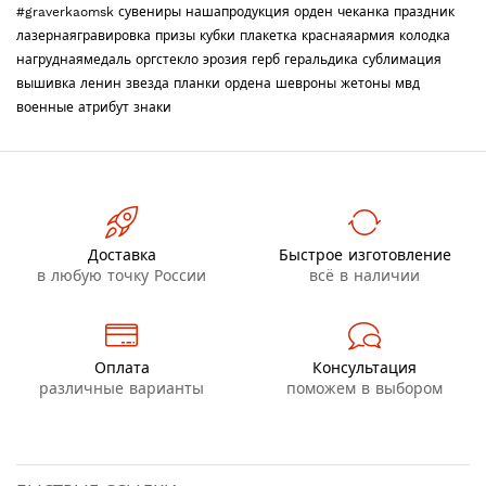
#graverkaomsk
сувениры
нашапродукция
орден
чеканка
праздник
лазернаягравировка
призы
кубки
плакетка
краснаяармия
колодка
нагруднаямедаль
оргстекло
эрозия
герб
геральдика
сублимация
вышивка
ленин
звезда
планки
ордена
шевроны
жетоны
мвд
военные
атрибут
знаки
Доставка
Быстрое изготовление
в любую точку России
всё в наличии
Оплата
Консультация
различные варианты
поможем в выбором