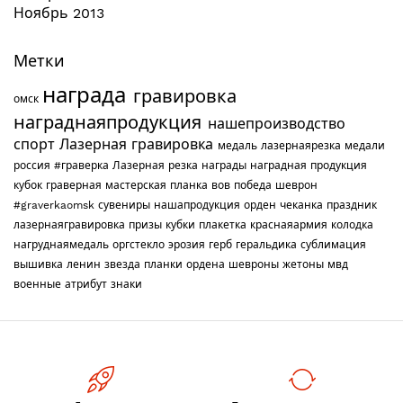
Ноябрь 2013
Метки
награда
гравировка
омск
награднаяпродукция
нашепроизводство
спорт
Лазерная гравировка
медаль
лазернаярезка
медали
россия
#граверка
Лазерная резка
награды
наградная продукция
кубок
граверная мастерская
планка
вов
победа
шеврон
#graverkaomsk
сувениры
нашапродукция
орден
чеканка
праздник
лазернаягравировка
призы
кубки
плакетка
краснаяармия
колодка
нагруднаямедаль
оргстекло
эрозия
герб
геральдика
сублимация
вышивка
ленин
звезда
планки
ордена
шевроны
жетоны
мвд
военные
атрибут
знаки