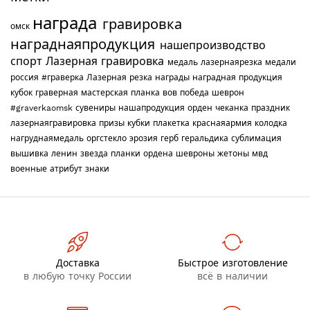
награда
гравировка
омск
награднаяпродукция
нашепроизводство
спорт
Лазерная гравировка
медаль
лазернаярезка
медали
россия
#граверка
Лазерная резка
награды
наградная продукция
кубок
граверная мастерская
планка
вов
победа
шеврон
#graverkaomsk
сувениры
нашапродукция
орден
чеканка
праздник
лазернаягравировка
призы
кубки
плакетка
краснаяармия
колодка
нагруднаямедаль
оргстекло
эрозия
герб
геральдика
сублимация
вышивка
ленин
звезда
планки
ордена
шевроны
жетоны
мвд
военные
атрибут
знаки
Доставка
Быстрое изготовление
в любую точку России
всё в наличии