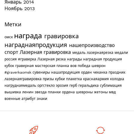
Январь 2014
Ноябрь 2013
Метки
награда
гравировка
омск
награднаяпродукция
нашепроизводство
спорт
Лазерная гравировка
медаль
лазернаярезка
медали
россия
#граверка
Лазерная резка
награды
наградная продукция
кубок
граверная мастерская
планка
вов
победа
шеврон
#graverkaomsk
сувениры
нашапродукция
орден
чеканка
праздник
лазернаягравировка
призы
кубки
плакетка
краснаяармия
колодка
нагруднаямедаль
оргстекло
эрозия
герб
геральдика
сублимация
вышивка
ленин
звезда
планки
ордена
шевроны
жетоны
мвд
военные
атрибут
знаки