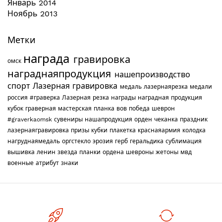
Январь 2014
Ноябрь 2013
Метки
награда
гравировка
омск
награднаяпродукция
нашепроизводство
спорт
Лазерная гравировка
медаль
лазернаярезка
медали
россия
#граверка
Лазерная резка
награды
наградная продукция
кубок
граверная мастерская
планка
вов
победа
шеврон
#graverkaomsk
сувениры
нашапродукция
орден
чеканка
праздник
лазернаягравировка
призы
кубки
плакетка
краснаяармия
колодка
нагруднаямедаль
оргстекло
эрозия
герб
геральдика
сублимация
вышивка
ленин
звезда
планки
ордена
шевроны
жетоны
мвд
военные
атрибут
знаки