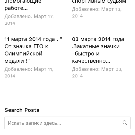
,помогающие
спортивным судьям
работе...
Добавлено:
Март 13,
2014
Добавлено:
Март 17,
2014
11 марта 2014 года . "
03 марта 2014 года
От значка ГТО к
.Закатные значки
Олимпийской
-быстро и
медали !"
качественно...
Добавлено:
Март 11,
Добавлено:
Март 03,
2014
2014
Search Posts
Поиск
Пои