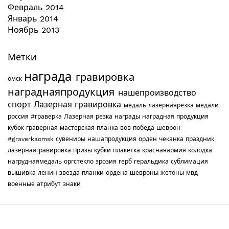
Февраль 2014
Январь 2014
Ноябрь 2013
Метки
награда
гравировка
омск
награднаяпродукция
нашепроизводство
спорт
Лазерная гравировка
медаль
лазернаярезка
медали
россия
#граверка
Лазерная резка
награды
наградная продукция
кубок
граверная мастерская
планка
вов
победа
шеврон
#graverkaomsk
сувениры
нашапродукция
орден
чеканка
праздник
лазернаягравировка
призы
кубки
плакетка
краснаяармия
колодка
нагруднаямедаль
оргстекло
эрозия
герб
геральдика
сублимация
вышивка
ленин
звезда
планки
ордена
шевроны
жетоны
мвд
военные
атрибут
знаки