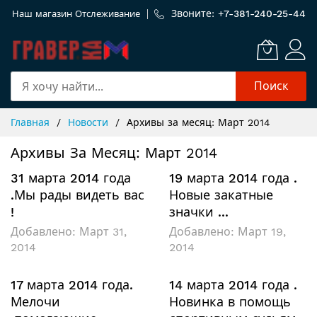
Звоните: +
7-381-240-25-44
Наш магазин
Отслеживание
Поиск
Skip
Главная
Новости
Архивы за месяц: Март 2014
to
Content
Архивы За Месяц: Март 2014
31 марта 2014 года
19 марта 2014 года .
.Мы рады видеть вас
Новые закатные
!
значки ...
Добавлено:
Март 31,
Добавлено:
Март 19,
2014
2014
17 марта 2014 года.
14 марта 2014 года .
Мелочи
Новинка в помощь