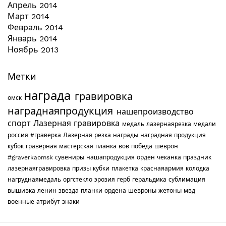
Апрель 2014
Март 2014
Февраль 2014
Январь 2014
Ноябрь 2013
Метки
награда
гравировка
омск
награднаяпродукция
нашепроизводство
спорт
Лазерная гравировка
медаль
лазернаярезка
медали
россия
#граверка
Лазерная резка
награды
наградная продукция
кубок
граверная мастерская
планка
вов
победа
шеврон
#graverkaomsk
сувениры
нашапродукция
орден
чеканка
праздник
лазернаягравировка
призы
кубки
плакетка
краснаяармия
колодка
нагруднаямедаль
оргстекло
эрозия
герб
геральдика
сублимация
вышивка
ленин
звезда
планки
ордена
шевроны
жетоны
мвд
военные
атрибут
знаки