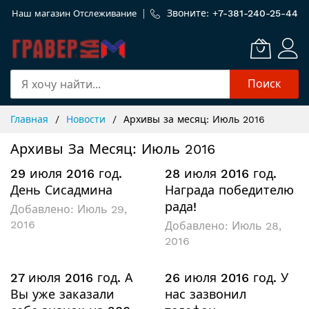
Звоните: +
7-381-240-25-44
Наш магазин
Отслеживание
Поиск
Skip
Главная
Новости
Архивы за месяц: Июль 2016
to
Content
Архивы За Месяц: Июль 2016
29 июля 2016 год.
28 июля 2016 год.
День Сисадмина
Награда победителю
рада!
Добавлено:
Июль 29,
2016
Добавлено:
Июль 28,
2016
27 июля 2016 год. А
26 июля 2016 год. У
Вы уже заказали
нас зазвонил