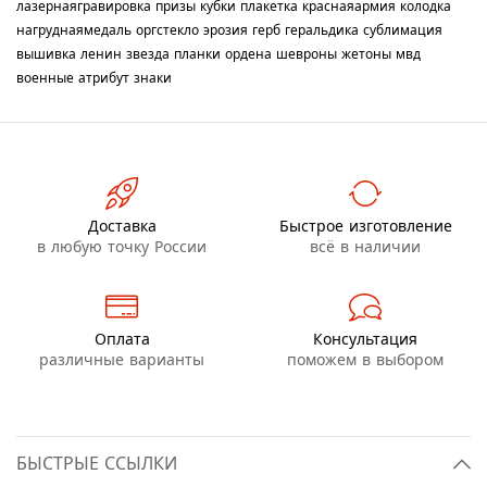
лазернаягравировка
призы
кубки
плакетка
краснаяармия
колодка
нагруднаямедаль
оргстекло
эрозия
герб
геральдика
сублимация
вышивка
ленин
звезда
планки
ордена
шевроны
жетоны
мвд
военные
атрибут
знаки
Доставка
Быстрое изготовление
в любую точку России
всё в наличии
Оплата
Консультация
различные варианты
поможем в выбором
БЫСТРЫЕ ССЫЛКИ