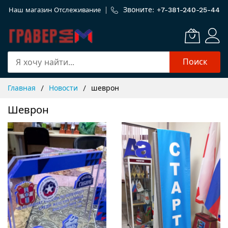
Звоните: +
7-381-240-25-44
Наш магазин
Отслеживание
Поиск
Skip
Главная
Новости
шеврон
to
Content
Шеврон