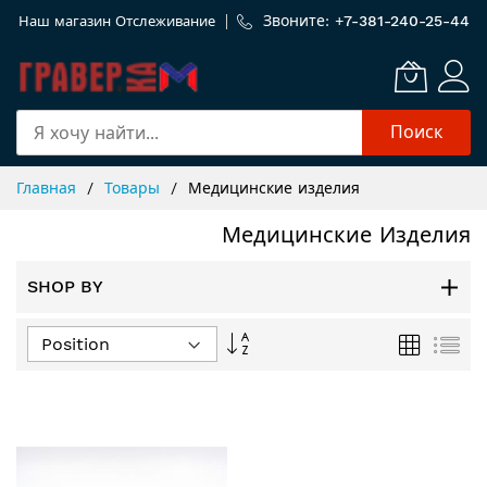
Звоните: +
7-381-240-25-44
Наш магазин
Отслеживание
Поиск
Skip
Главная
Товары
Медицинские изделия
to
Content
Медицинские Изделия
SHOP BY
Задать
Сетка
Спи
направление
по
убыванию