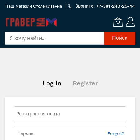
Звоните: +
7-381-240-25-44
Наш магазин
Отслеживание
Поиск
Skip
to
Content
Log In
Register
Forgot?