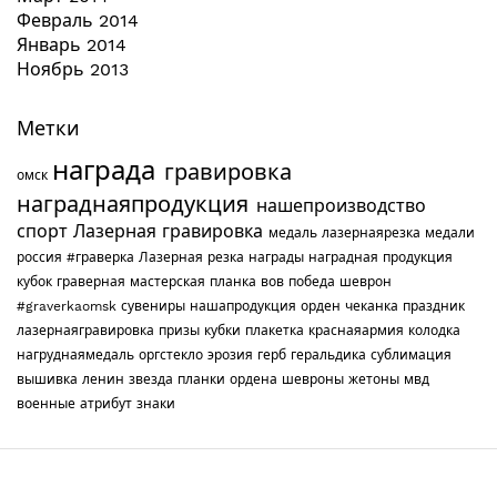
Февраль 2014
Январь 2014
Ноябрь 2013
Метки
награда
гравировка
омск
награднаяпродукция
нашепроизводство
спорт
Лазерная гравировка
медаль
лазернаярезка
медали
россия
#граверка
Лазерная резка
награды
наградная продукция
кубок
граверная мастерская
планка
вов
победа
шеврон
#graverkaomsk
сувениры
нашапродукция
орден
чеканка
праздник
лазернаягравировка
призы
кубки
плакетка
краснаяармия
колодка
нагруднаямедаль
оргстекло
эрозия
герб
геральдика
сублимация
вышивка
ленин
звезда
планки
ордена
шевроны
жетоны
мвд
военные
атрибут
знаки