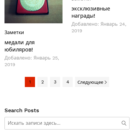
эксклюзивные
награды!
Добавлено:
Январь 24,
2019
Заметки
медали для
юбиляров!
Добавлено:
Январь 25,
2019
1
2
3
4
Следующее
Search Posts
Поиск
Пои