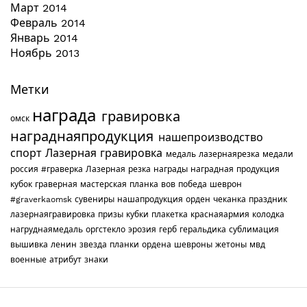
Март 2014
Февраль 2014
Январь 2014
Ноябрь 2013
Метки
награда
гравировка
омск
награднаяпродукция
нашепроизводство
спорт
Лазерная гравировка
медаль
лазернаярезка
медали
россия
#граверка
Лазерная резка
награды
наградная продукция
кубок
граверная мастерская
планка
вов
победа
шеврон
#graverkaomsk
сувениры
нашапродукция
орден
чеканка
праздник
лазернаягравировка
призы
кубки
плакетка
краснаяармия
колодка
нагруднаямедаль
оргстекло
эрозия
герб
геральдика
сублимация
вышивка
ленин
звезда
планки
ордена
шевроны
жетоны
мвд
военные
атрибут
знаки