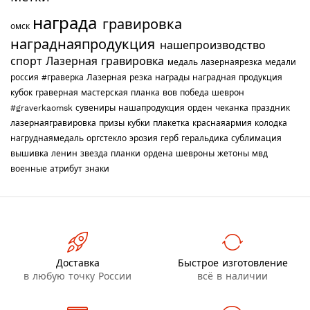
награда
гравировка
омск
награднаяпродукция
нашепроизводство
спорт
Лазерная гравировка
медаль
лазернаярезка
медали
россия
#граверка
Лазерная резка
награды
наградная продукция
кубок
граверная мастерская
планка
вов
победа
шеврон
#graverkaomsk
сувениры
нашапродукция
орден
чеканка
праздник
лазернаягравировка
призы
кубки
плакетка
краснаяармия
колодка
нагруднаямедаль
оргстекло
эрозия
герб
геральдика
сублимация
вышивка
ленин
звезда
планки
ордена
шевроны
жетоны
мвд
военные
атрибут
знаки
Доставка
Быстрое изготовление
в любую точку России
всё в наличии