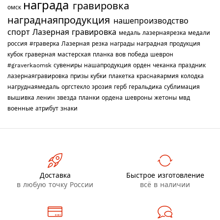
награда
гравировка
омск
награднаяпродукция
нашепроизводство
спорт
Лазерная гравировка
медаль
лазернаярезка
медали
россия
#граверка
Лазерная резка
награды
наградная продукция
кубок
граверная мастерская
планка
вов
победа
шеврон
#graverkaomsk
сувениры
нашапродукция
орден
чеканка
праздник
лазернаягравировка
призы
кубки
плакетка
краснаяармия
колодка
нагруднаямедаль
оргстекло
эрозия
герб
геральдика
сублимация
вышивка
ленин
звезда
планки
ордена
шевроны
жетоны
мвд
военные
атрибут
знаки
Доставка
Быстрое изготовление
в любую точку России
всё в наличии