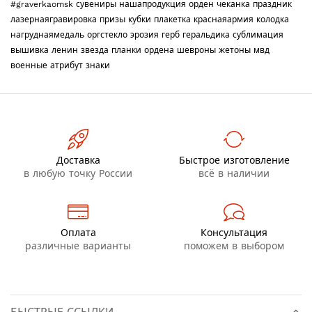
#graverkaomsk
сувениры
нашапродукция
орден
чеканка
праздник
лазернаягравировка
призы
кубки
плакетка
краснаяармия
колодка
нагруднаямедаль
оргстекло
эрозия
герб
геральдика
сублимация
вышивка
ленин
звезда
планки
ордена
шевроны
жетоны
мвд
военные
атрибут
знаки
Доставка
Быстрое изготовление
в любую точку России
всё в наличии
Оплата
Консультация
различные варианты
поможем в выбором