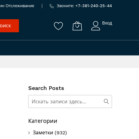
ин
Отслеживание
Звоните: +
7-381-240-25-44
Вход
оиск
Search Posts
Поиск
Поиск
Категории
Заметки
(932)