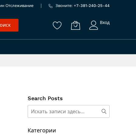
ин
Отслеживание
Звоните: +
7-381-240-25-44
Вход
оиск
Search Posts
Поиск
Поиск
Категории