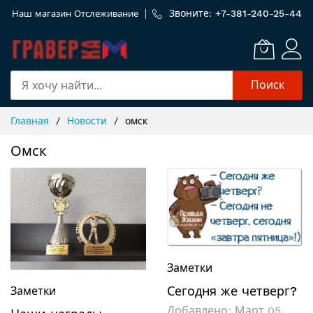
Звоните: +
7-381-240-25-44
Наш магазин
Отслеживание
Поиск
Skip
Главная
Новости
омск
to
Content
Омск
Заметки
Сегодня же четверг?
Заметки
Добавлено:
Март 05,