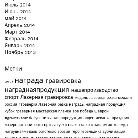
Июль 2014
Июнь 2014
май 2014
Апрель 2014
Март 2014
Февраль 2014
Январь 2014
Ноябрь 2013
Метки
награда
гравировка
омск
награднаяпродукция
нашепроизводство
спорт
Лазерная гравировка
медаль
лазернаярезка
медали
россия
#граверка
Лазерная резка
награды
наградная продукция
кубок
граверная мастерская
планка
вов
победа
шеврон
#graverkaomsk
сувениры
нашапродукция
орден
чеканка
праздник
лазернаягравировка
призы
кубки
плакетка
краснаяармия
колодка
нагруднаямедаль
оргстекло
эрозия
герб
геральдика
сублимация