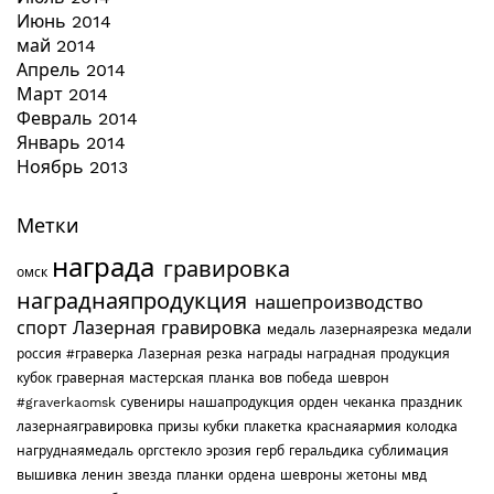
Июнь 2014
май 2014
Апрель 2014
Март 2014
Февраль 2014
Январь 2014
Ноябрь 2013
Метки
награда
гравировка
омск
награднаяпродукция
нашепроизводство
спорт
Лазерная гравировка
медаль
лазернаярезка
медали
россия
#граверка
Лазерная резка
награды
наградная продукция
кубок
граверная мастерская
планка
вов
победа
шеврон
#graverkaomsk
сувениры
нашапродукция
орден
чеканка
праздник
лазернаягравировка
призы
кубки
плакетка
краснаяармия
колодка
нагруднаямедаль
оргстекло
эрозия
герб
геральдика
сублимация
вышивка
ленин
звезда
планки
ордена
шевроны
жетоны
мвд