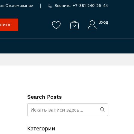
ин
Отслеживание
Звоните: +
7-381-240-25-44
Вход
оиск
Search Posts
Поиск
Поиск
Категории