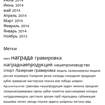
Июль 2014
Июнь 2014
май 2014
Апрель 2014
Март 2014
Февраль 2014
Январь 2014
Ноябрь 2013
Метки
награда
гравировка
омск
награднаяпродукция
нашепроизводство
спорт
Лазерная гравировка
медаль
лазернаярезка
медали
россия
#граверка
Лазерная резка
награды
наградная продукция
кубок
граверная мастерская
планка
вов
победа
шеврон
#graverkaomsk
сувениры
нашапродукция
орден
чеканка
праздник
лазернаягравировка
призы
кубки
плакетка
краснаяармия
колодка
нагруднаямедаль
оргстекло
эрозия
герб
геральдика
сублимация
вышивка
ленин
звезда
планки
ордена
шевроны
жетоны
мвд