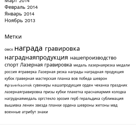
Март 2014
Февраль 2014
Январь 2014
Ноябрь 2013
Метки
награда
гравировка
омск
награднаяпродукция
нашепроизводство
спорт
Лазерная гравировка
медаль
лазернаярезка
медали
россия
#граверка
Лазерная резка
награды
наградная продукция
кубок
граверная мастерская
планка
вов
победа
шеврон
#graverkaomsk
сувениры
нашапродукция
орден
чеканка
праздник
лазернаягравировка
призы
кубки
плакетка
краснаяармия
колодка
нагруднаямедаль
оргстекло
эрозия
герб
геральдика
сублимация
вышивка
ленин
звезда
планки
ордена
шевроны
жетоны
мвд
военные
атрибут
знаки