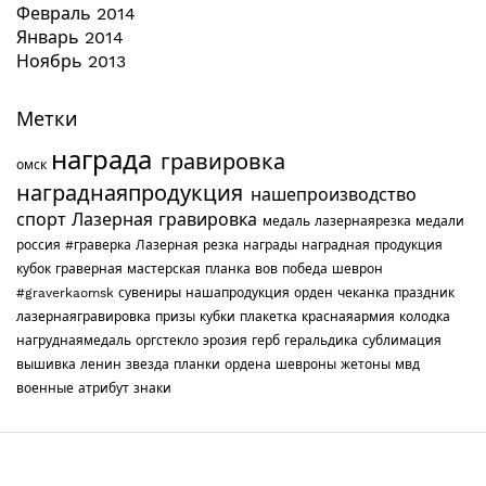
Февраль 2014
Январь 2014
Ноябрь 2013
Метки
награда
гравировка
омск
награднаяпродукция
нашепроизводство
спорт
Лазерная гравировка
медаль
лазернаярезка
медали
россия
#граверка
Лазерная резка
награды
наградная продукция
кубок
граверная мастерская
планка
вов
победа
шеврон
#graverkaomsk
сувениры
нашапродукция
орден
чеканка
праздник
лазернаягравировка
призы
кубки
плакетка
краснаяармия
колодка
нагруднаямедаль
оргстекло
эрозия
герб
геральдика
сублимация
вышивка
ленин
звезда
планки
ордена
шевроны
жетоны
мвд
военные
атрибут
знаки