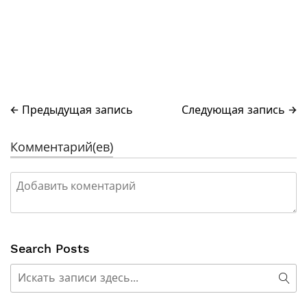
← Предыдущая запись
Следующая запись →
Комментарий(ев)
Search Posts
Поиск
Пои