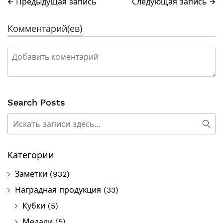
← Предыдущая запись
Следующая запись →
Комментарий(ев)
Search Posts
Поиск
Пои
Категории
Заметки
(932)
Наградная продукция
(33)
Кубки
(5)
Медали
(5)