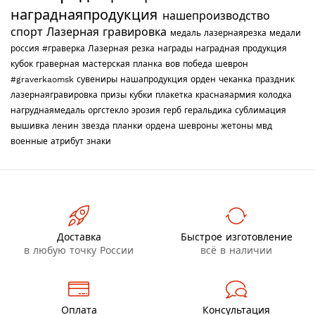
награднаяпродукция
нашепроизводство
спорт
Лазерная гравировка
медаль
лазернаярезка
медали
россия
#граверка
Лазерная резка
награды
наградная продукция
кубок
граверная мастерская
планка
вов
победа
шеврон
#graverkaomsk
сувениры
нашапродукция
орден
чеканка
праздник
лазернаягравировка
призы
кубки
плакетка
краснаяармия
колодка
нагруднаямедаль
оргстекло
эрозия
герб
геральдика
сублимация
вышивка
ленин
звезда
планки
ордена
шевроны
жетоны
мвд
военные
атрибут
знаки
Доставка
Быстрое изготовление
в любую точку России
всё в наличии
Оплата
Консультация