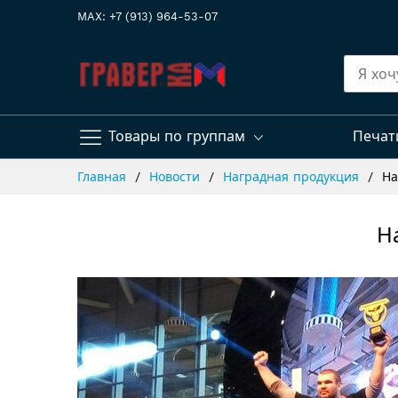
MAX: +7 (913) 964-53-07
Товары по группам
Печат
Skip
Главная
Новости
Наградная продукция
На
to
Content
Н