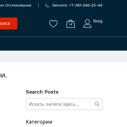
ин
Отслеживание
Звоните: +
7-381-240-25-44
Вход
оиск
и.
Search Posts
Поиск
Поиск
Категории