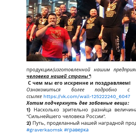
продукции
(изготовленной нашим предпри
человека нашей страны"
!
С чем мы его искренне и поздравляем!
Ознакомиться более подробно с 
ссылке
https://vk.com/wall-125222240_6047
Хотим подчеркнуть две забавные вещи:
1)
Насколько зрительно разни́ца величи
"Сильнейшего человека России".
2)
Путь, проделанный нашей наградной прод
#graverkaomsk
#граверка