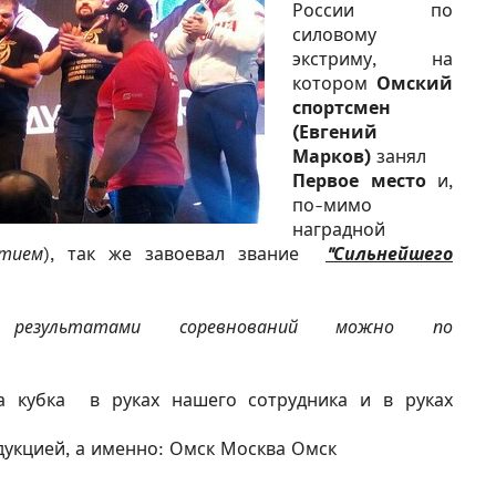
России
по
силовому
экстриму, на
котором
Омский
спортсмен
(Евгений
Марков)
занял
Первое место
и,
по-мимо
наградной
ятием
), так же завоевал звание
"Сильнейшего
результатами соревнований можно по
на кубка
в руках нашего сотрудника и в руках
укцией, а именно: Омск
Москва
Омск