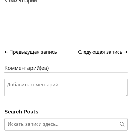
Комментарии
← Предыдущая запись
Следующая запись →
Комментарий(ев)
Search Posts
Поиск
Пои