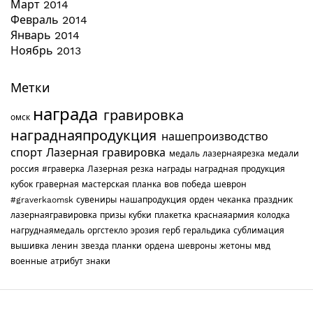
Март 2014
Февраль 2014
Январь 2014
Ноябрь 2013
Метки
награда
гравировка
омск
награднаяпродукция
нашепроизводство
спорт
Лазерная гравировка
медаль
лазернаярезка
медали
россия
#граверка
Лазерная резка
награды
наградная продукция
кубок
граверная мастерская
планка
вов
победа
шеврон
#graverkaomsk
сувениры
нашапродукция
орден
чеканка
праздник
лазернаягравировка
призы
кубки
плакетка
краснаяармия
колодка
нагруднаямедаль
оргстекло
эрозия
герб
геральдика
сублимация
вышивка
ленин
звезда
планки
ордена
шевроны
жетоны
мвд
военные
атрибут
знаки