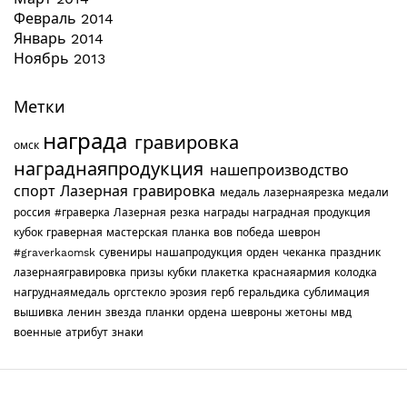
Февраль 2014
Январь 2014
Ноябрь 2013
Метки
награда
гравировка
омск
награднаяпродукция
нашепроизводство
спорт
Лазерная гравировка
медаль
лазернаярезка
медали
россия
#граверка
Лазерная резка
награды
наградная продукция
кубок
граверная мастерская
планка
вов
победа
шеврон
#graverkaomsk
сувениры
нашапродукция
орден
чеканка
праздник
лазернаягравировка
призы
кубки
плакетка
краснаяармия
колодка
нагруднаямедаль
оргстекло
эрозия
герб
геральдика
сублимация
вышивка
ленин
звезда
планки
ордена
шевроны
жетоны
мвд
военные
атрибут
знаки