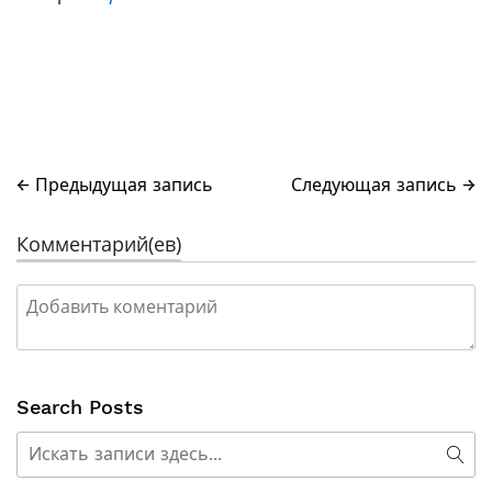
← Предыдущая запись
Следующая запись →
Комментарий(ев)
Search Posts
Поиск
Пои