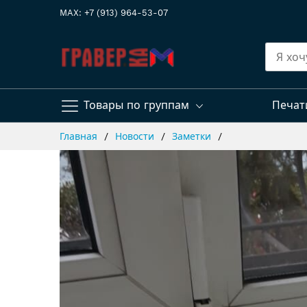
MAX: +7 (913) 964-53-07
Товары по группам
Печат
Skip
Главная
Новости
Заметки
to
Content