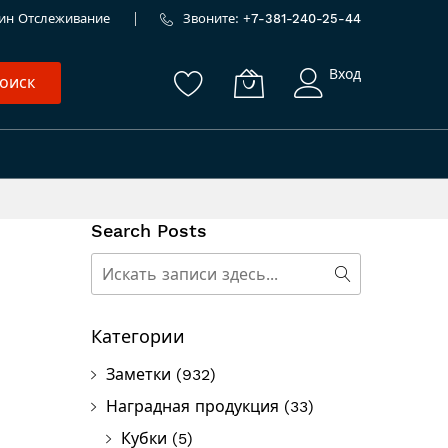
ин
Отслеживание
Звоните: +
7-381-240-25-44
Вход
оиск
Search Posts
Поиск
Поиск
Категории
Заметки
(932)
Наградная продукция
(33)
Кубки
(5)