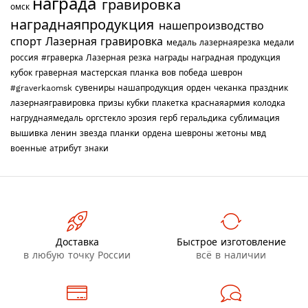
награда
гравировка
омск
награднаяпродукция
нашепроизводство
спорт
Лазерная гравировка
медаль
лазернаярезка
медали
россия
#граверка
Лазерная резка
награды
наградная продукция
кубок
граверная мастерская
планка
вов
победа
шеврон
#graverkaomsk
сувениры
нашапродукция
орден
чеканка
праздник
лазернаягравировка
призы
кубки
плакетка
краснаяармия
колодка
нагруднаямедаль
оргстекло
эрозия
герб
геральдика
сублимация
вышивка
ленин
звезда
планки
ордена
шевроны
жетоны
мвд
военные
атрибут
знаки
Доставка
Быстрое изготовление
в любую точку России
всё в наличии