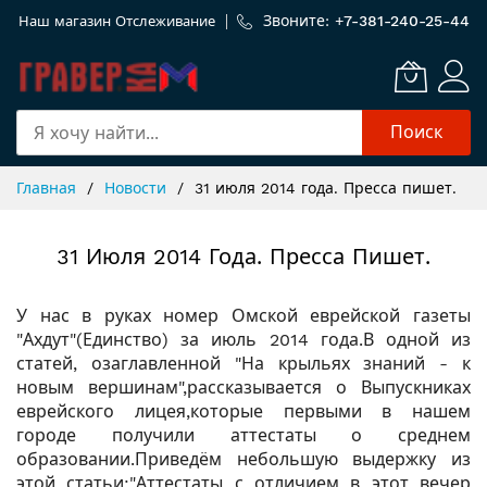
Звоните: +
7-381-240-25-44
Наш магазин
Отслеживание
Поиск
Skip
Главная
Новости
31 июля 2014 года. Пресса пишет.
to
Content
31 Июля 2014 Года. Пресса Пишет.
У нас в руках номер Омской еврейской газеты
"Ахдут"(Единство) за июль 2014 года.В одной из
статей, озаглавленной "На крыльях знаний - к
новым вершинам",рассказывается о Выпускниках
еврейского лицея,которые первыми в нашем
городе получили аттестаты о среднем
образовании.Приведём небольшую выдержку из
этой статьи:"Аттестаты с отличием в этот вечер