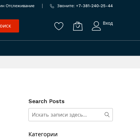
ин
Отслеживание
Звоните: +
7-381-240-25-44
Вход
оиск
Search Posts
Поиск
Поиск
Категории