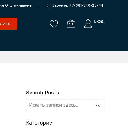
ин
Отслеживание
Звоните: +
7-381-240-25-44
Вход
оиск
и
Search Posts
Поиск
Поиск
Категории