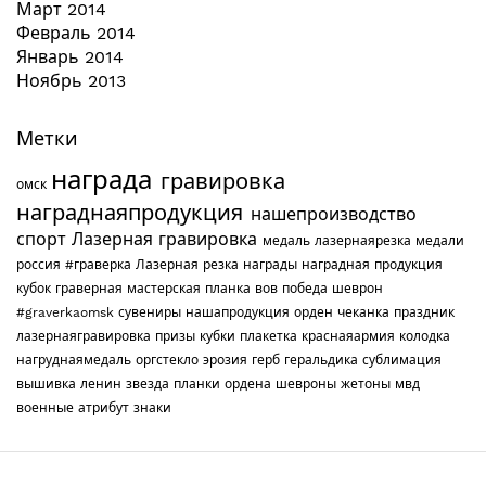
Март 2014
Февраль 2014
Январь 2014
Ноябрь 2013
Метки
награда
гравировка
омск
награднаяпродукция
нашепроизводство
спорт
Лазерная гравировка
медаль
лазернаярезка
медали
россия
#граверка
Лазерная резка
награды
наградная продукция
кубок
граверная мастерская
планка
вов
победа
шеврон
#graverkaomsk
сувениры
нашапродукция
орден
чеканка
праздник
лазернаягравировка
призы
кубки
плакетка
краснаяармия
колодка
нагруднаямедаль
оргстекло
эрозия
герб
геральдика
сублимация
вышивка
ленин
звезда
планки
ордена
шевроны
жетоны
мвд
военные
атрибут
знаки