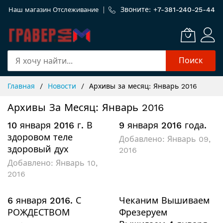
Звоните: +
7-381-240-25-44
Наш магазин
Отслеживание
Поиск
Skip
Главная
Новости
Архивы за месяц: Январь 2016
to
Content
Архивы За Месяц: Январь 2016
10 января 2016 г. В
9 января 2016 года.
здоровом теле
Добавлено:
Январь 09,
здоровый дух
2016
Добавлено:
Январь 10,
2016
6 января 2016. С
Чеканим Вышиваем
РОЖДЕСТВОМ
Фрезеруем