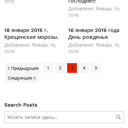
Господне!!!
2016
Добавлено:
Январь 19,
2016
18 января 2016 г.
16 января 2016 года
Крещенские морозы.
День рожденья
Добавлено:
Январь 18,
Добавлено:
Январь 16,
2016
2016
1
2
3
4
5
Предыдущее
Следующее
Search Posts
Поиск
Пои