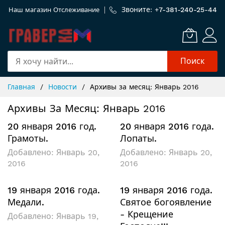
Звоните: +
7-381-240-25-44
Наш магазин
Отслеживание
Поиск
Skip
Главная
Новости
Архивы за месяц: Январь 2016
to
Content
Архивы За Месяц: Январь 2016
20 января 2016 год.
20 января 2016 года.
Грамоты.
Лопаты.
Добавлено:
Январь 20,
Добавлено:
Январь 20,
2016
2016
19 января 2016 года.
19 января 2016 года.
Медали.
Святое богоявление
- Крещение
Добавлено:
Январь 19,