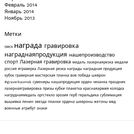
Февраль 2014
Январь 2014
Ноябрь 2013
Метки
награда
гравировка
омск
награднаяпродукция
нашепроизводство
спорт
Лазерная гравировка
медаль
лазернаярезка
медали
россия
#граверка
Лазерная резка
награды
наградная продукция
кубок
граверная мастерская
планка
вов
победа
шеврон
#graverkaomsk
сувениры
нашапродукция
орден
чеканка
праздник
лазернаягравировка
призы
кубки
плакетка
краснаяармия
колодка
нагруднаямедаль
оргстекло
эрозия
герб
геральдика
сублимация
вышивка
ленин
звезда
планки
ордена
шевроны
жетоны
мвд
военные
атрибут
знаки