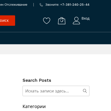
ин
Отслеживание
Звоните: +
7-381-240-25-44
Вход
оиск
Search Posts
Поиск
Поиск
Категории