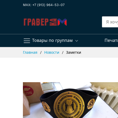
MAX: +7 (913) 964-53-07
Товары по группам
Печат
Skip
Главная
Новости
Заметки
to
Content