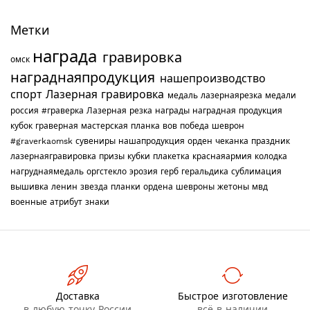
Метки
награда
гравировка
омск
награднаяпродукция
нашепроизводство
спорт
Лазерная гравировка
медаль
лазернаярезка
медали
россия
#граверка
Лазерная резка
награды
наградная продукция
кубок
граверная мастерская
планка
вов
победа
шеврон
#graverkaomsk
сувениры
нашапродукция
орден
чеканка
праздник
лазернаягравировка
призы
кубки
плакетка
краснаяармия
колодка
нагруднаямедаль
оргстекло
эрозия
герб
геральдика
сублимация
вышивка
ленин
звезда
планки
ордена
шевроны
жетоны
мвд
военные
атрибут
знаки
Доставка
Быстрое изготовление
в любую точку России
всё в наличии