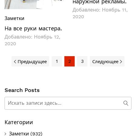
наружной рекламы.
Добавлено:
Ноябрь 11,
2020
Заметки
На все руки мастера.
Добавлено:
Ноябрь 12,
2020
1
2
3
Предыдущее
Следующее
Search Posts
Поиск
Пои
Категории
Заметки
(932)