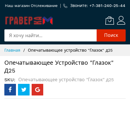
Звоните: +
7-381-240-25-44
Наш магазин
Отслеживание
Поиск
Skip
Главная
Опечатывающее устройство "Глазок" д25
to
Content
Опечатывающее Устройство "Глазок"
Д25
SKU
Опечатывающее устройство "Глазок" д25
Пропустить
и
перейти
к