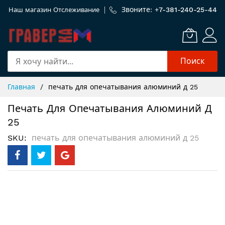
Звоните: +
7-381-240-25-44
Наш магазин
Отслеживание
Поиск
Skip
Главная
печать для опечатывания алюминий д 25
to
Content
Печать Для Опечатывания Алюминий Д
25
SKU
печать для опечатывания алюминий д 25
Пропустить
и
перейти
к