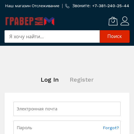
Звоните: +
7-381-240-25-44
Наш магазин
Отслеживание
Поиск
Skip
to
Content
Log In
Register
Forgot?