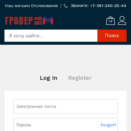
Звоните: +
7-381-240-25-44
Наш магазин
Отслеживание
Поиск
Skip
to
Content
Log In
Register
Forgot?