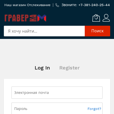
Звоните: +
7-381-240-25-44
Наш магазин
Отслеживание
Поиск
Skip
to
Content
Log In
Register
Forgot?