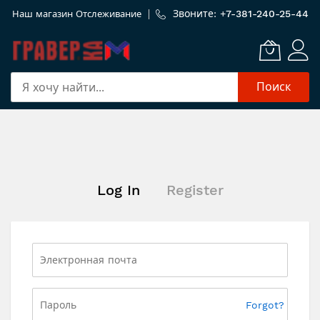
Звоните: +
7-381-240-25-44
Наш магазин
Отслеживание
Поиск
Skip
to
Content
Log In
Register
Forgot?