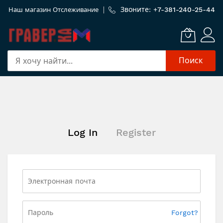
Звоните: +
7-381-240-25-44
Наш магазин
Отслеживание
Поиск
Skip
to
Content
Log In
Register
Forgot?