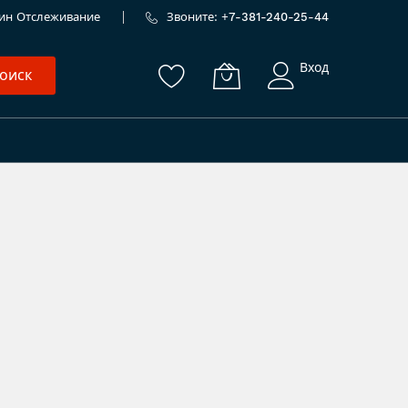
ин
Отслеживание
Звоните: +
7-381-240-25-44
Вход
оиск