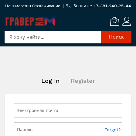
Звоните: +
7-381-240-25-44
Наш магазин
Отслеживание
Поиск
Skip
to
Content
Log In
Register
Forgot?