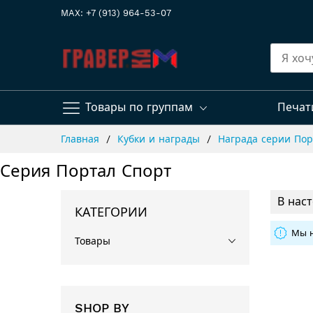
MAX: +7 (913) 964-53-07
Товары по группам
Печат
Skip
Главная
Кубки и награды
Награда серии По
to
Content
Серия Портал Спорт
В нас
КАТЕГОРИИ
Мы н
Товары
SHOP BY