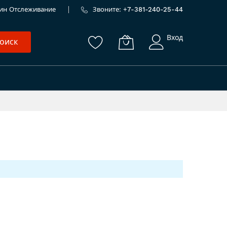
ин
Отслеживание
Звоните: +
7-381-240-25-44
Вход
оиск