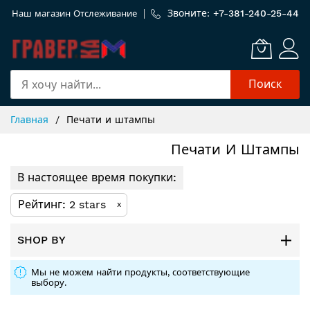
Звоните: +
7-381-240-25-44
Наш магазин
Отслеживание
Поиск
Skip
Главная
Печати и штампы
to
Content
Печати И Штампы
В настоящее время покупки:
Рейтинг
2 stars
x
SHOP BY
Мы не можем найти продукты, соответствующие
выбору.