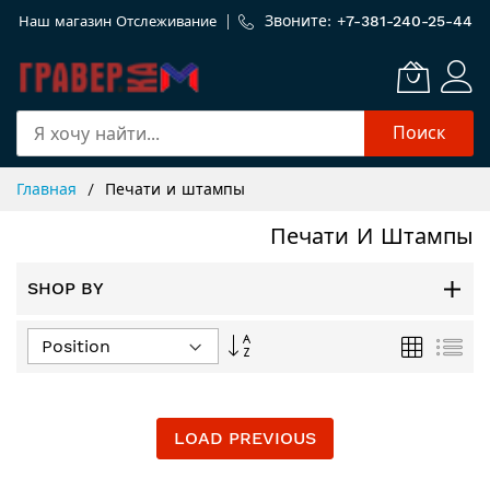
Звоните: +
7-381-240-25-44
Наш магазин
Отслеживание
Поиск
Skip
Главная
Печати и штампы
to
Content
Печати И Штампы
SHOP BY
Задать
Сетка
Спи
направление
по
убыванию
LOAD PREVIOUS